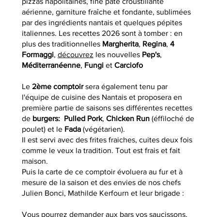
pizzas napolitaines, fine pâte croustillante
aérienne, garniture fraîche et fondante, sublimées
par des ingrédients nantais et quelques pépites
italiennes. Les recettes 2026 sont à tomber : en
plus des traditionnelles
Margherita
,
Regina
,
4
Formaggi
,
découvrez
les nouvelles
Pep's
,
Méditerranéenne
,
Fungi
et
Carciofo
Le
2ème comptoir
sera également tenu par
l'équipe de cuisine des Nantais et proposera en
première partie de saisons ses différentes recettes
de
burgers: Pulled Pork
,
Chicken Run
(éffiloché de
poulet) et le
Fada
(végétarien).
Il est servi avec des frites fraiches, cuites deux fois
comme le veux la tradition. Tout est frais et fait
maison.
Puis la carte de ce comptoir évoluera au fur et à
mesure de la saison et des envies de nos chefs
Julien Bonci, Mathilde Kerfourn et leur brigade :
Vous pourrez demander aux bars vos saucissons,