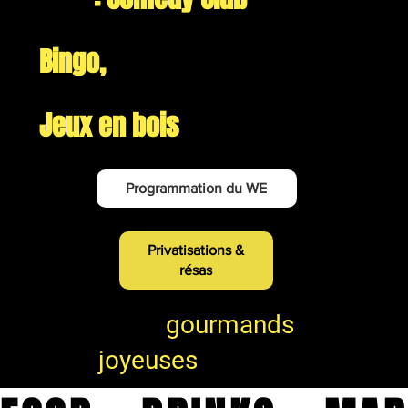
Bingo,
Concert Alabi Kunda
,
Jeux en bois
💛
Programmation du WE
Privatisations &
résas
Comptoirs
gourmands
pour
joyeuses
tablées