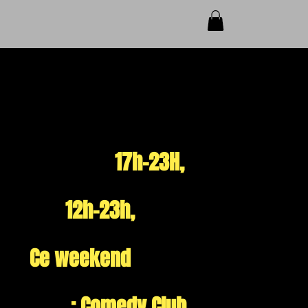
Horaires de la
semaine à la
guinguette:
Jeu & Ven
17h-23H,
Sam &
Dim
12h-23h,
Ce weekend
du 06 au 09
août
:
Comedy Club
,Quiz,